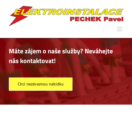
Přeskočit
na
obsah
Máte zájem o naše služby? Neváhejte
nás kontaktovat!
Chci nezávaznou nabídku