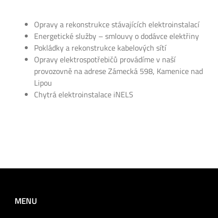
Opravy a rekonstrukce stávajících elektroinstalací
Energetické služby – smlouvy o dodávce elektřiny
Pokládky a rekonstrukce kabelových sítí
Opravy elektrospotřebičů provádíme v naší
provozovně na adrese Zámecká 598, Kamenice nad
Lipou
Chytrá elektroinstalace iNELS
MENU