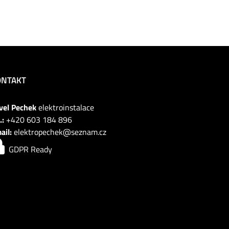
ONTAKT
vel Pechek
elektroinstalace
.:
+420 603 184 896
ail:
elektropechek@seznam.cz
GDPR Ready