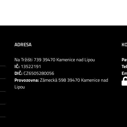
ADRESA
K
Na Tržišti 739 39470 Kamenice nad Lipou
Pa
IČ:
13522191
Tel
DIČ:
CZ6505280056
Em
Provozovna:
Zámecká 598 39470 Kamenice nad
Lipou